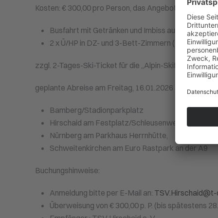
Kosten: € 300,00 pro Person, das Angebot beinhaltet:
Busfahrt mit Getränken und Imbiss auf der Hin- un
2 x Ü/HP in DZ- und 3-Bett-Zimmern (EZ auf Anfra
zzgl. 2-Tages-Ski-Ticket für die „Alpin-Skifahrer“.
geplante Abreise am Freitag, 16.01.2026 ab 12 Uhr bei
Bamberg/Stadionparkplatz
Hirschaid am Festplatz/Schleusenweg,
Nürnberg am Parkhaus Herrnhütte,
Schweitenkirchen am Euro Rastpark an der A9
Buchungshinweise:
Anmeldung bitte per E-Mail an:
TSV.Hirschaid@t-o
Überweisung von € 300,00 p. P. (bis spätestens 28.