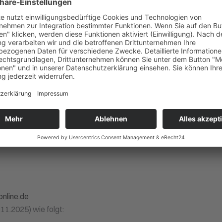
d Rückfahrt.
ge/Aufschlag € 50,00!).
 folgenden Haltestellen:
nline.de
11.2025) wie folgt: