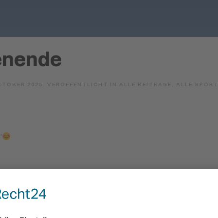
enende
KTOBER 2025
. VERÖFFENTLICHT IN
ALLE BEITRÄGE
,
ALLE SPOR
“
ick 2000“.
inter)