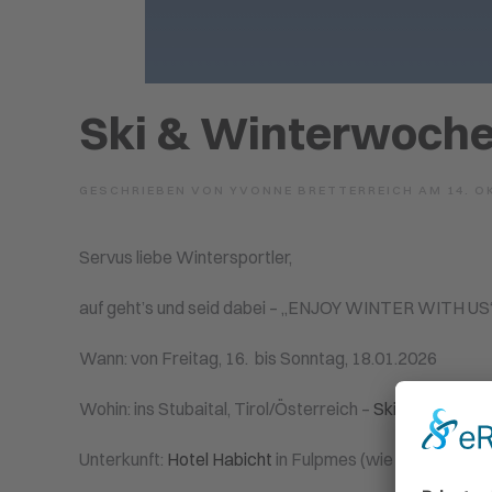
Ski & Winterwoch
GESCHRIEBEN VON
YVONNE BRETTERREICH
AM
14. O
Servus liebe Wintersportler,
auf geht’s und seid dabei – „ENJOY WINTER WITH US
Wann: von Freitag, 16. bis Sonntag, 18.01.2026
Wohin: ins Stubaital, Tirol/Österreich –
Skigebiet „Schl
Unterkunft:
Hotel Habicht
in Fulpmes (wie im letzten W