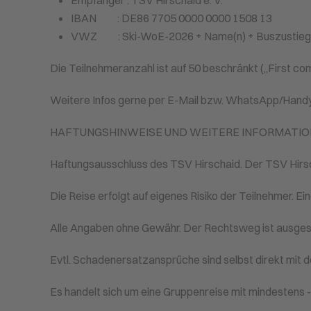
Empfänger : TSV Hirschaid e. V.
IBAN : DE86 7705 0000 0000 1508 13
VWZ : Ski-WoE-2026 + Name(n) + Buszustieg
Die Teilnehmeranzahl ist auf 50 beschränkt („First come
Weitere Infos gerne per E-Mail bzw. WhatsApp/Handy
HAFTUNGSHINWEISE UND WEITERE INFORMATIO
Haftungsausschluss des TSV Hirschaid. Der TSV Hirscha
Die Reise erfolgt auf eigenes Risiko der Teilnehmer. E
Alle Angaben ohne Gewähr. Der Rechtsweg ist ausges
Evtl. Schadenersatzansprüche sind selbst direkt mit de
Es handelt sich um eine Gruppenreise mit mindestens 