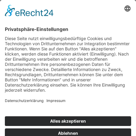
Schach
Ski-Wandern
Turnen
Kampfsport
Leichtathletik
Ballett
Schwimmen
Racketsport
Dart
Basketball
© 2024 by TSV Hirschaid | Alle Rechte vorbehalten |
Umsetzung:
Die Vindicators