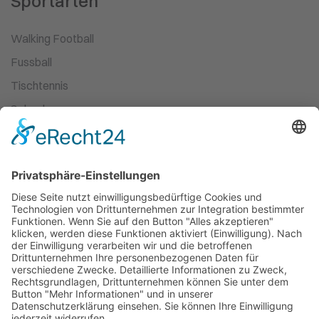
Sportarten
Walking Football
Fussball
Tischtennis
Schach
Ski-Wandern
Turnen
Kampfsport
Leichtathletik
Ballett
Schwimmen
Racketsport
Dart