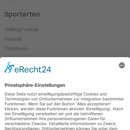
Sportarten
Walking Football
Fussball
Tischtennis
Schach
Ski-Wandern
Turnen
Kampfsport
Leichtathletik
Ballett
Schwimmen
Racketsport