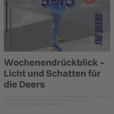
Wochenendrückblick –
Licht und Schatten für
die Deers
GESCHRIEBEN VON
YVONNE BRETTERREICH
AM
14. JANUAR
2025
. VERÖFFENTLICHT IN
ALLE BEITRÄGE
,
ALLE
ZU
SPORTARTEN
.
KEINE KOMMENTARE
WOCHENENDRÜCKBLICK
–