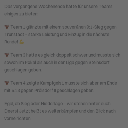
LICHT
Das vergangene Wochenende hatte für unsere Teams
UND
SCHATTEN
einiges zu bieten:
FÜR
DIE
DEERS
Team 1 glänzte mit einem souveränen 9:1-Sieg gegen
Trunstadt – starke Leistung und Einzug in die nächste
Runde!
Team 3 hatte es gleich doppelt schwer und musste sich
sowohl im Pokal als auch in der Liga gegen Steinsdorf
geschlagen geben.
Team 4 zeigte Kampfgeist, musste sich aber am Ende
mit 5:13 gegen Prölsdorf II geschlagen geben.
Egal, ob Sieg oder Niederlage – wir stehen hinter euch,
Deers! Jetzt heißt es weiterkämpfen und den Blick nach
vorne richten.