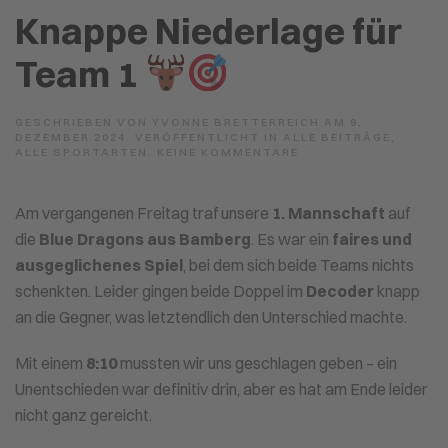
Knappe Niederlage für
Team 1
GESCHRIEBEN VON
YVONNE BRETTERREICH
AM
9.
DEZEMBER 2024
. VERÖFFENTLICHT IN
ALLE BEITRÄGE
,
ZU
ALLE SPORTARTEN
.
KEINE KOMMENTARE
KNAPPE
NIEDERLAGE
FÜR
Am vergangenen Freitag traf unsere
1. Mannschaft
auf
TEAM
1
die
Blue Dragons aus Bamberg
. Es war ein
faires und
ausgeglichenes Spiel
, bei dem sich beide Teams nichts
schenkten. Leider gingen beide Doppel im
Decoder
knapp
an die Gegner, was letztendlich den Unterschied machte.
Mit einem
8:10
mussten wir uns geschlagen geben – ein
Unentschieden war definitiv drin, aber es hat am Ende leider
nicht ganz gereicht.