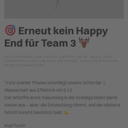
Erneut kein Happy
End für Team 3
GESCHRIEBEN VON
DANIEL SAFFER
AM
29. APRIL 2025
.
VERÖFFENTLICHT IN
ALLE BEITRÄGE
,
ALLE SPORTARTEN
.
ZU
KEINE KOMMENTARE
ERNEUT
KEIN
Trotz starker Phasen unterliegt unsere Dritte der 1.
HAPPY
END
Mannschaft aus Effeltrich mit 6:12.
FÜR
TEAM
Der erhoffte erste Saisonsieg in der Kreisliga bleibt damit
3
weiter aus – aber: die Entwicklung stimmt, und der nächste
Schritt kommt bestimmt bald.
Kopf hoch!