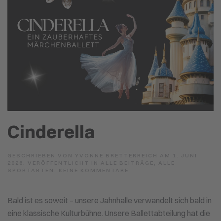
Cinderella
GESCHRIEBEN VON
YVONNE BRETTERREICH
AM
1. JUNI
2026
. VERÖFFENTLICHT IN
ALLE BEITRÄGE
,
ALLE
ZU
SPORTARTEN
.
KEINE KOMMENTARE
CINDERELLA
Bald ist es soweit – unsere Jahnhalle verwandelt sich bald in
eine klassische Kulturbühne. Unsere Ballettabteilung hat die