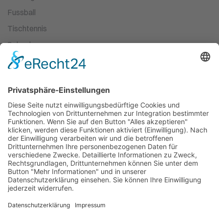
Fussball
Tischtennis
Schach
Ski-Wandern
Turnen
Kampfsport
Leichtathletik
Ballett
Schwimmen
Racketsport
Dart
Basketball