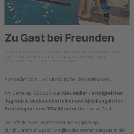
Zu Gast bei Freunden
GESCHRIEBEN VON
YVONNE BRETTERREICH
AM
25. JUNI
2024
. VERÖFFENTLICHT IN
ALLE BEITRÄGE
,
ALLE
ZU
SPORTARTEN
.
KEINE KOMMENTARE
ZU
GAST
BEI
Alex Müller vom TSV Altenburg bei den Swimdeers
FREUNDEN
Am Samstag, 22.06.24 war
Alex Müller – erfolgreicher
Jugend- & Nachwuchstrainer und Abteilungsleiter
Breitensport
vom TSV Altenfurt
bei uns zu Gast.
Der offizielle Teil startete mit der Begrüßung
durch Christoph Busch, Mitglied des Gemeinderates, in der