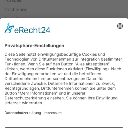
Fussball
Tischtennis
Schach
Ski-Wandern
Turnen
Kampfsport
Leichtathletik
Ballett
Schwimmen
Racketsport
Dart
Basketball