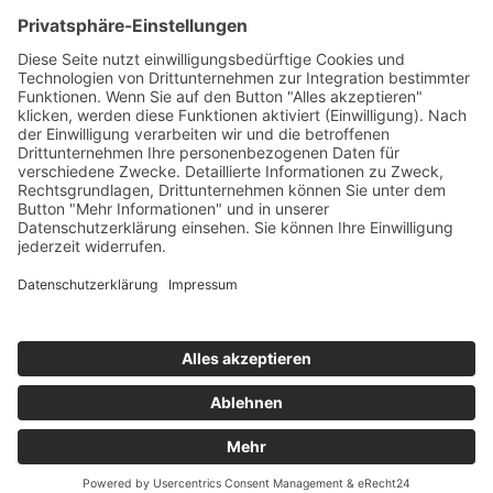
Kampfsport
Leichtathletik
Ballett
Schwimmen
Racketsport
Dart
Basketball
© 2024 by TSV Hirschaid | Alle Rechte vorbehalten |
Umsetzung:
Die Vindicators
Datenschutz
Impressum
Cookie-Einstellungen