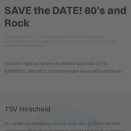
SAVE the DATE! 80’s and
Rock
GESCHRIEBEN VON
YVONNE BRETTERREICH
AM
11.
NOVEMBER 2025
. VERÖFFENTLICHT IN
ALLE BEITRÄGE
.
ZU
KEINE KOMMENTARE
SAVE
THE
DATE!
Ab sofort gibt es Karten via WhatsApp unter 0176-
80’S
AND
63459025. Alle Info’s zur Party in den News 80’s and Rock!
ROCK
TSV Hirschaid
Im Landkreis Bamberg sind wir einer der größten Vereine