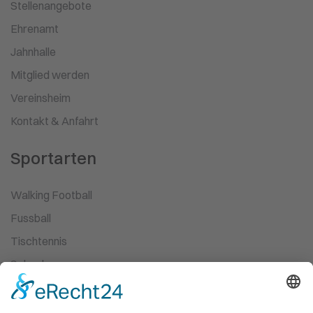
Stellenangebote
Ehrenamt
Jahnhalle
Mitglied werden
Vereinsheim
Kontakt & Anfahrt
Sportarten
Walking Football
Fussball
Tischtennis
Schach
Ski-Wandern
Turnen