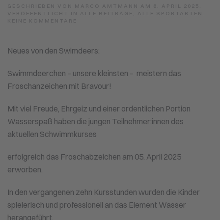
GESCHRIEBEN VON
MARCO AMTMANN
AM
6. APRIL 2025
.
VERÖFFENTLICHT IN
ALLE BEITRÄGE
,
ALLE SPORTARTEN
.
ZU
KEINE KOMMENTARE
NEUES
VON
DEN
Neues von den Swimdeers:
SWIMDEERS:
Swimmdeerchen – unsere kleinsten – meistern das
Froschanzeichen mit Bravour!
Mit viel Freude, Ehrgeiz und einer ordentlichen Portion
Wasserspaß haben die jungen Teilnehmer:innen des
aktuellen Schwimmkurses
erfolgreich das Froschabzeichen am 05. April 2025
erworben.
In den vergangenen zehn Kursstunden wurden die Kinder
spielerisch und professionell an das Element Wasser
herangeführt.