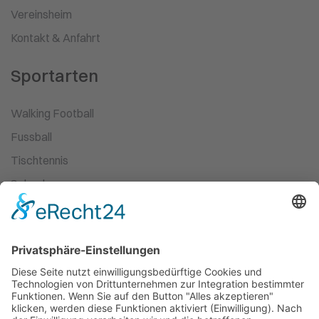
Vereinsheim
Kontakt & Anfahrt
Sportarten
Walking Football
Fussball
Tischtennis
Schach
Ski-Wandern
Turnen
Kampfsport
Leichtathletik
Ballett