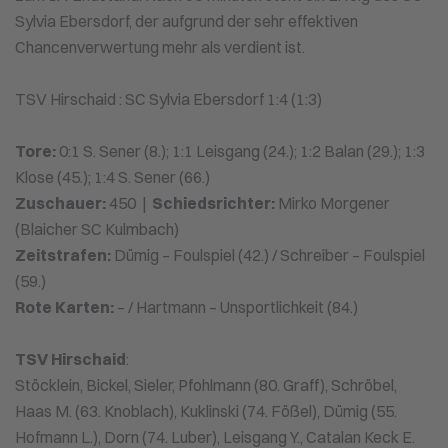
Sylvia Ebersdorf, der aufgrund der sehr effektiven
Chancenverwertung mehr als verdient ist.
TSV Hirschaid : SC Sylvia Ebersdorf 1:4 (1:3)
Tore:
0:1 S. Sener (8.); 1:1 Leisgang (24.); 1:2 Balan (29.); 1:3
Klose (45.); 1:4 S. Sener (66.)
Zuschauer:
450 |
Schiedsrichter:
Mirko Morgener
(Blaicher SC Kulmbach)
Zeitstrafen:
Dümig – Foulspiel (42.) / Schreiber – Foulspiel
(59.)
Rote Karten:
– / Hartmann – Unsportlichkeit (84.)
TSV Hirschaid
:
Stöcklein, Bickel, Sieler, Pfohlmann (80. Graff), Schröbel,
Haas M. (63. Knoblach), Kuklinski (74. Fößel), Dümig (55.
Hofmann L.), Dorn (74. Luber), Leisgang Y., Catalan Keck E.