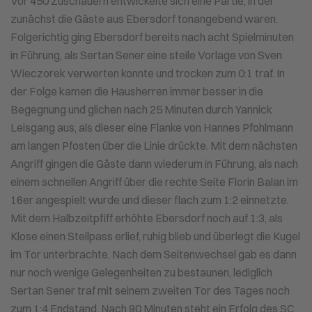
Vor 450 Zuschauern entwickelte sich eine Partie, in der
zunächst die Gäste aus Ebersdorf tonangebend waren.
Folgerichtig ging Ebersdorf bereits nach acht Spielminuten
in Führung, als Sertan Sener eine steile Vorlage von Sven
Wieczorek verwerten konnte und trocken zum 0:1 traf. In
der Folge kamen die Hausherren immer besser in die
Begegnung und glichen nach 25 Minuten durch Yannick
Leisgang aus, als dieser eine Flanke von Hannes Pfohlmann
am langen Pfosten über die Linie drückte. Mit dem nächsten
Angriff gingen die Gäste dann wiederum in Führung, als nach
einem schnellen Angriff über die rechte Seite Florin Balan im
16er angespielt wurde und dieser flach zum 1:2 einnetzte.
Mit dem Halbzeitpfiff erhöhte Ebersdorf noch auf 1:3, als
Klose einen Steilpass erlief, ruhig blieb und überlegt die Kugel
im Tor unterbrachte. Nach dem Seitenwechsel gab es dann
nur noch wenige Gelegenheiten zu bestaunen, lediglich
Sertan Sener traf mit seinem zweiten Tor des Tages noch
zum 1:4 Endstand. Nach 90 Minuten steht ein Erfolg des SC