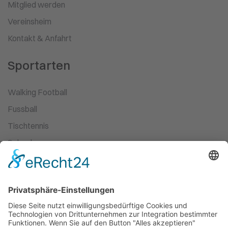
Mitglied werden
Vereinsheim
Kontakt & Anfahrt
Sportarten
Walking Football
Fussball
Tischtennis
Schach
Ski-Wandern
Turnen
Kampfsport
Leichtathletik
Ballett