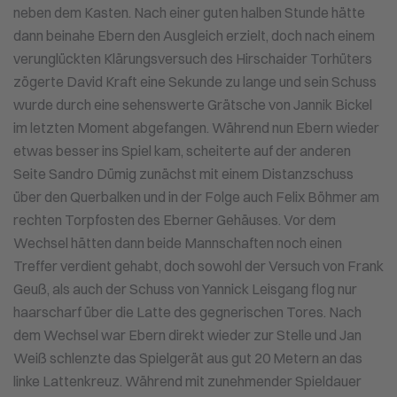
neben dem Kasten. Nach einer guten halben Stunde hätte
dann beinahe Ebern den Ausgleich erzielt, doch nach einem
verunglückten Klärungsversuch des Hirschaider Torhüters
zögerte David Kraft eine Sekunde zu lange und sein Schuss
wurde durch eine sehenswerte Grätsche von Jannik Bickel
im letzten Moment abgefangen. Während nun Ebern wieder
etwas besser ins Spiel kam, scheiterte auf der anderen
Seite Sandro Dümig zunächst mit einem Distanzschuss
über den Querbalken und in der Folge auch Felix Böhmer am
rechten Torpfosten des Eberner Gehäuses. Vor dem
Wechsel hätten dann beide Mannschaften noch einen
Treffer verdient gehabt, doch sowohl der Versuch von Frank
Geuß, als auch der Schuss von Yannick Leisgang flog nur
haarscharf über die Latte des gegnerischen Tores. Nach
dem Wechsel war Ebern direkt wieder zur Stelle und Jan
Weiß schlenzte das Spielgerät aus gut 20 Metern an das
linke Lattenkreuz. Während mit zunehmender Spieldauer