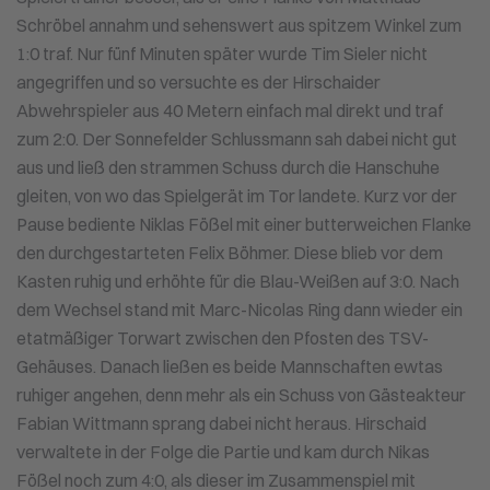
Schröbel annahm und sehenswert aus spitzem Winkel zum
1:0 traf. Nur fünf Minuten später wurde Tim Sieler nicht
angegriffen und so versuchte es der Hirschaider
Abwehrspieler aus 40 Metern einfach mal direkt und traf
zum 2:0. Der Sonnefelder Schlussmann sah dabei nicht gut
aus und ließ den strammen Schuss durch die Hanschuhe
gleiten, von wo das Spielgerät im Tor landete. Kurz vor der
Pause bediente Niklas Fößel mit einer butterweichen Flanke
den durchgestarteten Felix Böhmer. Diese blieb vor dem
Kasten ruhig und erhöhte für die Blau-Weißen auf 3:0. Nach
dem Wechsel stand mit Marc-Nicolas Ring dann wieder ein
etatmäßiger Torwart zwischen den Pfosten des TSV-
Gehäuses. Danach ließen es beide Mannschaften ewtas
ruhiger angehen, denn mehr als ein Schuss von Gästeakteur
Fabian Wittmann sprang dabei nicht heraus. Hirschaid
verwaltete in der Folge die Partie und kam durch Nikas
Fößel noch zum 4:0, als dieser im Zusammenspiel mit