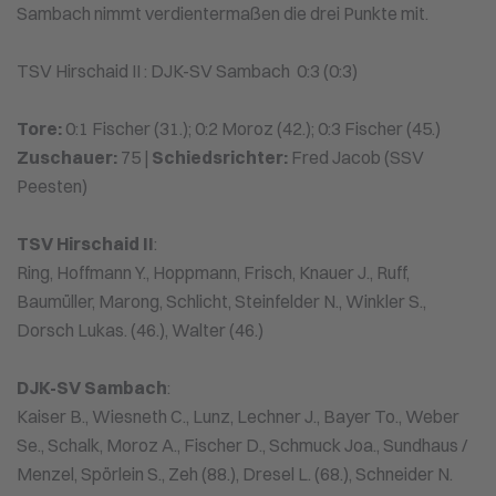
Sambach nimmt verdientermaßen die drei Punkte mit.
TSV Hirschaid II : DJK-SV Sambach 0:3 (0:3)
Tore:
0:1 Fischer (31.); 0:2 Moroz (42.); 0:3 Fischer (45.)
Zuschauer:
75 |
Schiedsrichter:
Fred Jacob (SSV
Peesten)
TSV Hirschaid II
:
Ring, Hoffmann Y., Hoppmann, Frisch, Knauer J., Ruff,
Baumüller, Marong, Schlicht, Steinfelder N., Winkler S.,
Dorsch Lukas. (46.), Walter (46.)
DJK-SV Sambach
:
Kaiser B., Wiesneth C., Lunz, Lechner J., Bayer To., Weber
Se., Schalk, Moroz A., Fischer D., Schmuck Joa., Sundhaus /
Menzel, Spörlein S., Zeh (88.), Dresel L. (68.), Schneider N.