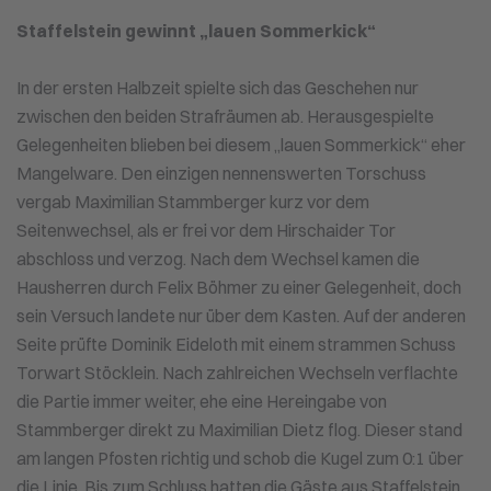
Staffelstein gewinnt „lauen Sommerkick“
In der ersten Halbzeit spielte sich das Geschehen nur
zwischen den beiden Strafräumen ab. Herausgespielte
Gelegenheiten blieben bei diesem „lauen Sommerkick“ eher
Mangelware. Den einzigen nennenswerten Torschuss
vergab Maximilian Stammberger kurz vor dem
Seitenwechsel, als er frei vor dem Hirschaider Tor
abschloss und verzog. Nach dem Wechsel kamen die
Hausherren durch Felix Böhmer zu einer Gelegenheit, doch
sein Versuch landete nur über dem Kasten. Auf der anderen
Seite prüfte Dominik Eideloth mit einem strammen Schuss
Torwart Stöcklein. Nach zahlreichen Wechseln verflachte
die Partie immer weiter, ehe eine Hereingabe von
Stammberger direkt zu Maximilian Dietz flog. Dieser stand
am langen Pfosten richtig und schob die Kugel zum 0:1 über
die Linie. Bis zum Schluss hatten die Gäste aus Staffelstein