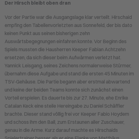
Der Hirsch bleibt oben dran
OBEN
DRAN
Vor der Partie war die Ausgangslage klar verteilt. Hirschaid
empfing den Tabellenvorletzten aus Sonnefeld, der bis dato
keinen Punkt aus seinen bisherigen zehn
Auswärtsbegegnungen einfahren konnte. Vor Beginn des
Spiels mussten die Hausherren Keeper Fabian Achtzehn
ersetzen, da sich dieser beim Aufwärmen verletzt hat.
Yannick Leisgang, seines Zeichens normalerweise Stürmer,
übernahm diese Aufgabe und stand die ersten 45 Minuten im
TSV-Gehäuse. Die Partie begann aber erstmal abwartend
und keine der beiden Teams konnte sich zunächst einen
Vorteil erspielen. Es dauerte bis zur 27. Minute, ehe Enrike
Catalan Keck eine steile Hereingabe zu Daniel Schäffler
brachte. Dieser stand völlig frei vor Keeper Fabio Hoydem
und schoss ihm den Ball, zum Erstaunen aller Zuschauer,
genau in die Arme. Kurz darauf machte es Hirschaids
Spielertrainer besser, als er eine Flanke von Matthäus