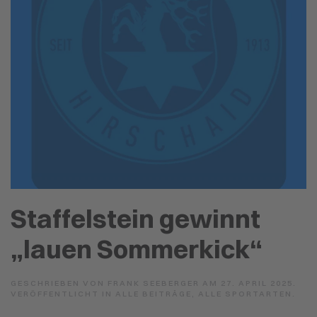
Staffelstein gewinnt
„lauen Sommerkick“
GESCHRIEBEN VON
FRANK SEEBERGER
AM
27. APRIL 2025
.
VERÖFFENTLICHT IN
ALLE BEITRÄGE
,
ALLE SPORTARTEN
.