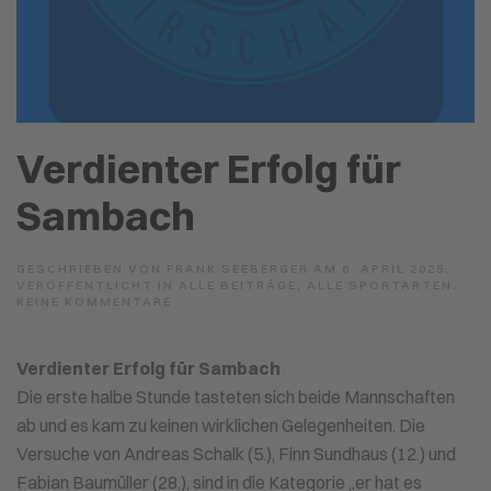
Verdienter Erfolg für
Sambach
GESCHRIEBEN VON
FRANK SEEBERGER
AM
6. APRIL 2025
.
VERÖFFENTLICHT IN
ALLE BEITRÄGE
,
ALLE SPORTARTEN
.
ZU
KEINE KOMMENTARE
VERDIENTER
ERFOLG
FÜR
Verdienter Erfolg für Sambach
SAMBACH
Die erste halbe Stunde tasteten sich beide Mannschaften
ab und es kam zu keinen wirklichen Gelegenheiten. Die
Versuche von Andreas Schalk (5.), Finn Sundhaus (12.) und
Fabian Baumüller (28.), sind in die Kategorie „er hat es