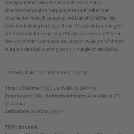
das Spiel immer wieder durch zahlreiche Fouls
unterbrochen wurde, verpassten es auf Seiten der
Hirschaider Yannick Leisgang und Daniel Schäffler die
Vorentscheidung herbeizuführen. Mit dem letzten Angriff
der Partie landete eine lange Flanke am zweiten Pfosten
des Hirschaider Gehäuses, wo Joseph Weiß am höchsten
stieg und den Ball wuchtig zum 1:1 Ausgleich einköpfte.
TSV Hirschaid : TV 1863 Ebern 1:1 (1:0)
Tore:
1:0 Böhmer (12.), 1:1 Weiß Jo. (90./+4)
Zuschauer:
160 |
Schiedsrichterin
: Alexa Müller (FC
Michelau)
Zeitstrafe
: Schröbel (69.) / –
TSV Hirschaid
: