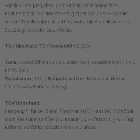
Yannick Leisgang, das Leder erhielt und trocken zum
Endstand traf. Mit diesem Erfolg steht der TSV Hirschaid
nun auf Tabellenplatz 4 und hält weiterhin Anschluss an die
Spitzengruppe der Bezirksliga.
TSV Hirschaid : TSV Sonnefeld 4:0 (3:0)
Tore:
1:0 Schäffler (29.); 2:0 Sieler (32.); 3:0 Böhmer (41.); 4:0
Fößel (68.)
Zuschauer:
130 |
Schiedsrichter:
Maximilian Hasler
(DJK Sparta Noris Nürnberg)
TSV Hirschaid
:
Leisgang Y., Bickel, Sieler, Pfohlmann (60. Haas M.), Schröbel,
Dorn (60. Luber), Fößel (75. Knauer J.), Hofmann L. (46. Ring),
Böhmer, Schäffler, Catalan Keck E. / Gliese