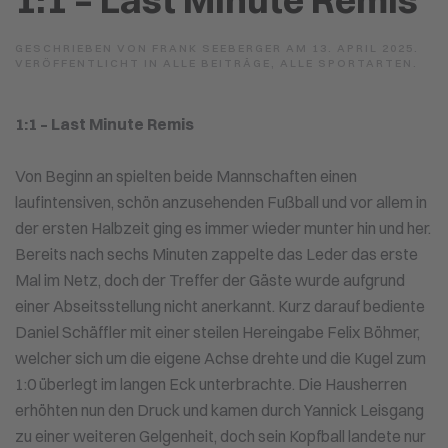
GESCHRIEBEN VON
FRANK SEEBERGER
AM
13. APRIL 2025
.
VERÖFFENTLICHT IN
ALLE BEITRÄGE
,
ALLE SPORTARTEN
.
1:1 – Last Minute Remis
Von Beginn an spielten beide Mannschaften einen
laufintensiven, schön anzusehenden Fußball und vor allem in
der ersten Halbzeit ging es immer wieder munter hin und her.
Bereits nach sechs Minuten zappelte das Leder das erste
Mal im Netz, doch der Treffer der Gäste wurde aufgrund
einer Abseitsstellung nicht anerkannt. Kurz darauf bediente
Daniel Schäffler mit einer steilen Hereingabe Felix Böhmer,
welcher sich um die eigene Achse drehte und die Kugel zum
1:0 überlegt im langen Eck unterbrachte. Die Hausherren
erhöhten nun den Druck und kamen durch Yannick Leisgang
zu einer weiteren Gelgenheit, doch sein Kopfball landete nur