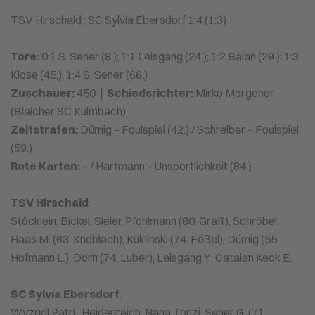
TSV Hirschaid : SC Sylvia Ebersdorf 1:4 (1:3)
Tore:
0:1 S. Sener (8.); 1:1 Leisgang (24.); 1:2 Balan (29.); 1:3
Klose (45.); 1:4 S. Sener (66.)
Zuschauer:
450 |
Schiedsrichter:
Mirko Morgener
(Blaicher SC Kulmbach)
Zeitstrafen:
Dümig – Foulspiel (42.) / Schreiber – Foulspiel
(59.)
Rote Karten:
– / Hartmann – Unsportlichkeit (84.)
TSV Hirschaid
:
Stöcklein, Bickel, Sieler, Pfohlmann (80. Graff), Schröbel,
Haas M. (63. Knoblach), Kuklinski (74. Fößel), Dümig (55.
Hofmann L.), Dorn (74. Luber), Leisgang Y., Catalan Keck E.
SC Sylvia Ebersdorf
:
Wyzgol Patri., Heidenreich, Nana Tonzi, Sener G. (71.