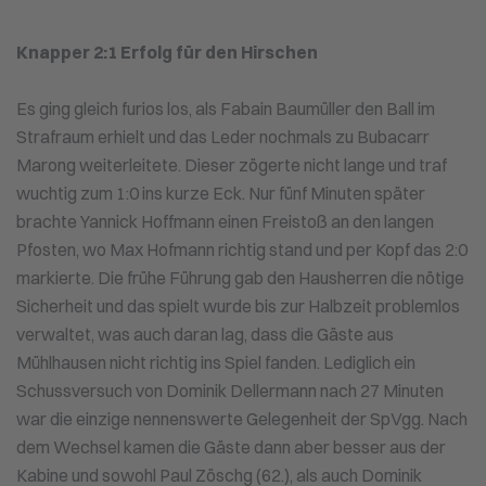
Knapper 2:1 Erfolg für den Hirschen
Es ging gleich furios los, als Fabain Baumüller den Ball im
Strafraum erhielt und das Leder nochmals zu Bubacarr
Marong weiterleitete. Dieser zögerte nicht lange und traf
wuchtig zum 1:0 ins kurze Eck. Nur fünf Minuten später
brachte Yannick Hoffmann einen Freistoß an den langen
Pfosten, wo Max Hofmann richtig stand und per Kopf das 2:0
markierte. Die frühe Führung gab den Hausherren die nötige
Sicherheit und das spielt wurde bis zur Halbzeit problemlos
verwaltet, was auch daran lag, dass die Gäste aus
Mühlhausen nicht richtig ins Spiel fanden. Lediglich ein
Schussversuch von Dominik Dellermann nach 27 Minuten
war die einzige nennenswerte Gelegenheit der SpVgg. Nach
dem Wechsel kamen die Gäste dann aber besser aus der
Kabine und sowohl Paul Zöschg (62.), als auch Dominik