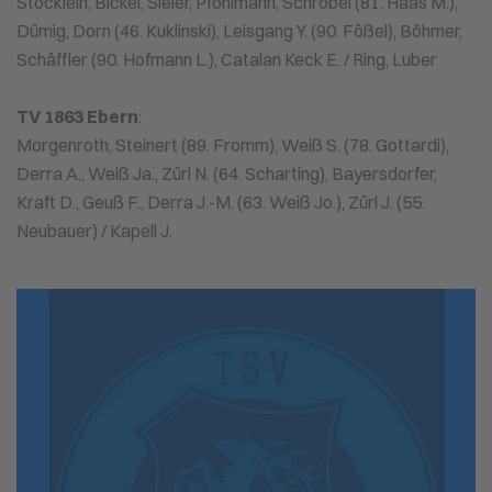
Stöcklein, Bickel, Sieler, Pfohlmann, Schröbel (81. Haas M.),
Dümig, Dorn (46. Kuklinski), Leisgang Y. (90. Fößel), Böhmer,
Schäffler (90. Hofmann L.), Catalan Keck E. / Ring, Luber
TV 1863 Ebern
:
Morgenroth, Steinert (89. Fromm), Weiß S. (78. Gottardi),
Derra A., Weiß Ja., Zürl N. (64. Scharting), Bayersdorfer,
Kraft D., Geuß F., Derra J.-M. (63. Weiß Jo.), Zürl J. (55.
Neubauer) / Kapell J.