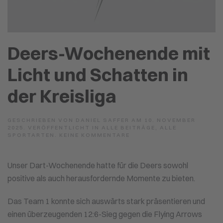
Deers-Wochenende mit
Licht und Schatten in
der Kreisliga
GESCHRIEBEN VON
DANIEL SAFFER
AM
10. NOVEMBER
2025
. VERÖFFENTLICHT IN
ALLE BEITRÄGE
,
ALLE
ZU
SPORTARTEN
.
KEINE KOMMENTARE
DEERS-
WOCHENENDE
MIT
Unser Dart-Wochenende hatte für die Deers sowohl
LICHT
UND
positive als auch herausfordernde Momente zu bieten.
SCHATTEN
IN
DER
Das Team 1 konnte sich auswärts stark präsentieren und
KREISLIGA
einen überzeugenden 12:6-Sieg gegen die Flying Arrows