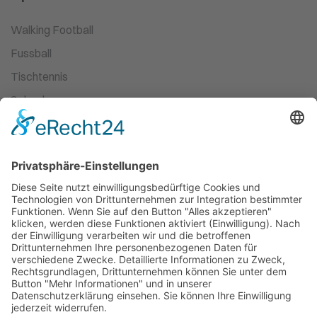
Walking Football
Fussball
Tischtennis
Schach
Ski-Wandern
Turnen
Kampfsport
Leichtathletik
Ballett
Schwimmen
Racketsport
Dart
Basketball