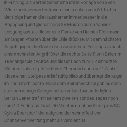
in Führung, als Sertan Sener eine steile Vorlage von Sven
Wieczorek verwerten konnte und trocken zum 0:1 traf. In
der Folge kamen die Hausherren immer besser in die
Begegnung und glichen nach 25 Minuten durch Yannick
Leisgang aus, als dieser eine Flanke von Hannes Pfohlmann
am langen Pfosten über die Linie drückte. Mit dem nächsten
Angriff gingen die Gäste dann wiederum in Führung, als nach
einem schnellen Angriff über die rechte Seite Florin Balan im
16er angespielt wurde und dieser flach zum 1:2 einnetzte.
Mit dem Halbzeitpfiff erhöhte Ebersdorf noch auf 1:3, als
Klose einen Steilpass erlief, ruhig blieb und überlegt die Kugel
im Tor unterbrachte. Nach dem Seitenwechsel gab es dann
nur noch wenige Gelegenheiten zu bestaunen, lediglich
Sertan Sener traf mit seinem zweiten Tor des Tages noch
zum 1:4 Endstand. Nach 90 Minuten steht ein Erfolg des SC
Sylvia Ebersdorf, der aufgrund der sehr effektiven
Chancenverwertung mehr als verdient ist.