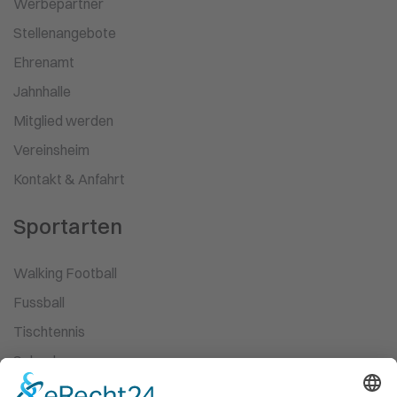
Werbepartner
Stellenangebote
Ehrenamt
Jahnhalle
Mitglied werden
Vereinsheim
Kontakt & Anfahrt
Sportarten
Walking Football
Fussball
Tischtennis
Schach
Ski-Wandern