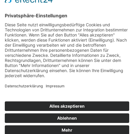
Turnen
Kampfsport
Leichtathletik
Ballett
Schwimmen
Racketsport
Dart
Basketball
© 2024 by TSV Hirschaid | Alle Rechte vorbehalten |
Umsetzung:
Die Vindicators
Datenschutz
Impressum
Cookie-Einstellungen