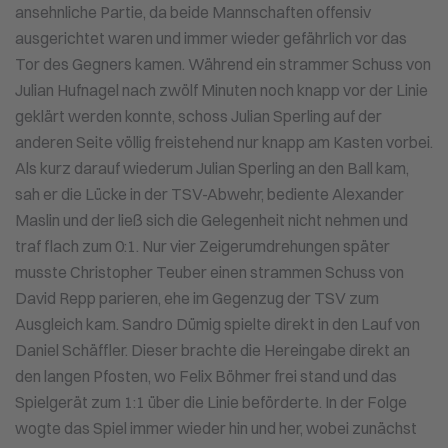
ansehnliche Partie, da beide Mannschaften offensiv
ausgerichtet waren und immer wieder gefährlich vor das
Tor des Gegners kamen. Während ein strammer Schuss von
Julian Hufnagel nach zwölf Minuten noch knapp vor der Linie
geklärt werden konnte, schoss Julian Sperling auf der
anderen Seite völlig freistehend nur knapp am Kasten vorbei.
Als kurz darauf wiederum Julian Sperling an den Ball kam,
sah er die Lücke in der TSV-Abwehr, bediente Alexander
Maslin und der ließ sich die Gelegenheit nicht nehmen und
traf flach zum 0:1. Nur vier Zeigerumdrehungen später
musste Christopher Teuber einen strammen Schuss von
David Repp parieren, ehe im Gegenzug der TSV zum
Ausgleich kam. Sandro Dümig spielte direkt in den Lauf von
Daniel Schäffler. Dieser brachte die Hereingabe direkt an
den langen Pfosten, wo Felix Böhmer frei stand und das
Spielgerät zum 1:1 über die Linie beförderte. In der Folge
wogte das Spiel immer wieder hin und her, wobei zunächst