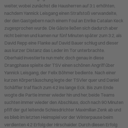
weiter, wobei zunächst die Hausherren auf 3:1 erhöhten,
nachdem Yannick Leisgang einen Strafstoß verwandelte,
der den Gastgebern nach einem Foul an Enrike Catalan Keck
zugesprochen wurde. Die Gäste ließen sich dadurch aber
nicht beirren und kamen nur fünf Minuten später zum 3:2, als
David Repp eine Flanke auf David Bauer schlug und dieser
aus kurzer Distanz das Leder im Tor unterbrachte.
Oberhaid investierte nun mehr, doch genau in diese
Drangphase spielte der TSV einen schönen Angriff über
Yannick Leisgang, der Felix Böhmer bediente. Nach einer
kurzen Körpertäuschung legte der TSVler quer und Daniel
Schäffler traf flach zum 4:2 ins lange Eck. Bis zum Ende
wogte die Partie immer wieder hin und her, beide Teams
suchten immer wieder den Abschluss, doch nach 90 Minuten
pfiff der gut leitende Schiesdrichter Maximilian Zenk ab und
es blieb im letzten Heimspiel vor der Winterpause beim
verdienten 4:2 Erfolg der Hirschaider. Durch diesen Erfolg