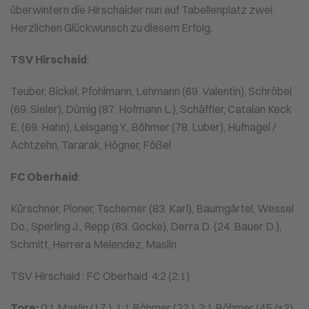
überwintern die Hirschaider nun auf Tabellenplatz zwei.
Herzlichen Glückwunsch zu diesem Erfolg.
TSV Hirschaid
:
Teuber, Bickel, Pfohlmann, Lehmann (69. Valentin), Schröbel
(69. Sieler), Dümig (87. Hofmann L.), Schäffler, Catalan Keck
E. (69. Hahn), Leisgang Y., Böhmer (78. Luber), Hufnagel /
Achtzehn, Tararak, Högner, Fößel
FC Oberhaid
:
Kürschner, Ploner, Tscherner (83. Karl), Baumgärtel, Wessel
Do., Sperling J., Repp (83. Gocke), Derra D. (24. Bauer D.),
Schmitt, Herrera Melendez, Maslin
TSV Hirschaid : FC Oberhaid 4:2 (2:1)
Tore:
0:1 Maslin (17.), 1:1 Böhmer (22.), 2:1 Böhmer (45./+2),