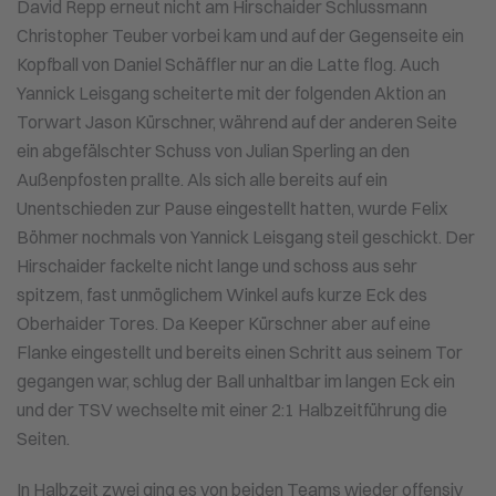
David Repp erneut nicht am Hirschaider Schlussmann
Christopher Teuber vorbei kam und auf der Gegenseite ein
Kopfball von Daniel Schäffler nur an die Latte flog. Auch
Yannick Leisgang scheiterte mit der folgenden Aktion an
Torwart Jason Kürschner, während auf der anderen Seite
ein abgefälschter Schuss von Julian Sperling an den
Außenpfosten prallte. Als sich alle bereits auf ein
Unentschieden zur Pause eingestellt hatten, wurde Felix
Böhmer nochmals von Yannick Leisgang steil geschickt. Der
Hirschaider fackelte nicht lange und schoss aus sehr
spitzem, fast unmöglichem Winkel aufs kurze Eck des
Oberhaider Tores. Da Keeper Kürschner aber auf eine
Flanke eingestellt und bereits einen Schritt aus seinem Tor
gegangen war, schlug der Ball unhaltbar im langen Eck ein
und der TSV wechselte mit einer 2:1 Halbzeitführung die
Seiten.
In Halbzeit zwei ging es von beiden Teams wieder offensiv