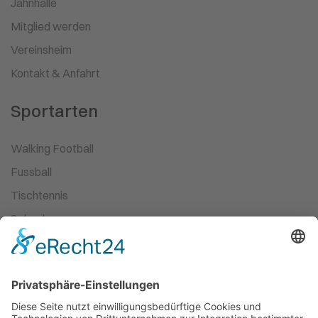
Jahnhalle
Mitglied werden
Vereinsheim
Kontakt & Anfahrt
Sportarten
Walking Football
Fussball
Tischtennis
Schach
Ski-Wandern
Turnen
Kampfsport
Leichtathletik