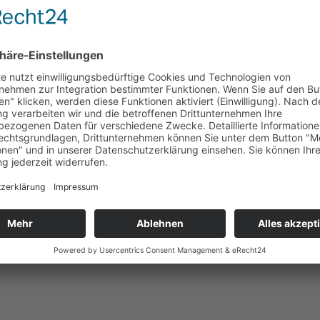
guten Gelegenheit, als sein strammer Schuss von Torwart Dorsc
idung fiel dann zehn Minuten vor dem Ende, als Tom Högner eine
aus halbrechter Position flach zum 1:0 traf. Drei Minuten späte
icht nach einem Abwehrfehler alleine auf Schlussmann Kaiser zuli
direkt zu schießen und beförderte die Kugel rechts neben das Ge
te, war der Hintermannschaft des TSV zu verdanken, die alle wei
rz vor dem Ende spielte wiederum Tom Högner den öffnenden Pass
en Aktion der Partie besser, blieb ruhig und vollendete sein Solo m
dient und die Hirschaider Reserve fuhr den dritten Sieg in Folge ein
rschafft. TSV Hirschaid : DJK-SV Sambach 2:0 (0:0) Tore: 1:0 W
 Patrick Reigl (SpVgg Lettenreuth)