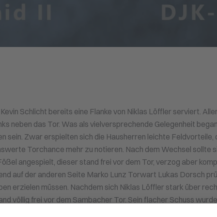
evin Schlicht bereits eine Flanke von Niklas Löffler serviert. Alle
links neben das Tor. Was als vielversprechende Gelegenheit begann
en sein. Zwar erspielten sich die Hausherren leichte Feldvorteile, 
enswerte Torchance mehr zu notieren. Nach dem Wechsel sollte s
ößel angespielt, dieser stand frei vor dem Tor, verzog aber komp
end auf der anderen Seite Marko Lunz Torwart Lukas Dorsch prü
ben erzielen müssen. Nachdem sich Niklas Löffler stark über rec
and völlig frei vor dem Sambacher Tor. Sein flacher Schuss wurde
n Keeper Benjamin Kaiser abgewehrt. Während Hirschaid nun de