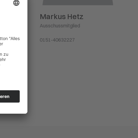
h erst
n
Markus Hetz
r wäre
Ausschussmitglied
ef.
häuse.
0151-40632227
teren
 auf den
it dem
,
einkamm