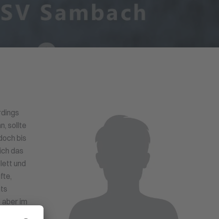
rdings
, sollte
doch bis
ich das
lett und
fte,
hts
 aber im
n Druck