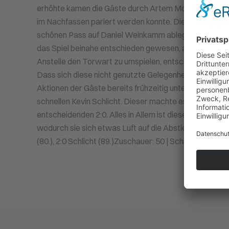
erhöhte kamen die Gäste durch Artem Moroz zu einer 
im Nachfassen pariert werden konnte. Die Vorentsche
schönen Pass auf Daniel Weinkamm ablegte und dieser 
das Spiel beinahe entschieden gewesen, als Kevin Schl
Anstelle den Torwart zu umspielen, entschied er sich 
Dass sich diese nicht genutzte Gelegenheit nicht räch
Aktionen der Gäste bereits frühzeitig unterband. Ku
schnellen Kevin Schlicht. Dieser machte es in der letzt
entscheidenden 2:0. Alles in Allem ist dieser Erfolg ver
wodurch sie sich etwas Luft auf die Abstiegsränge ve
(80.), 2:0 Schlicht (89.)Zuschauer: 50 | Schiedsrichter: