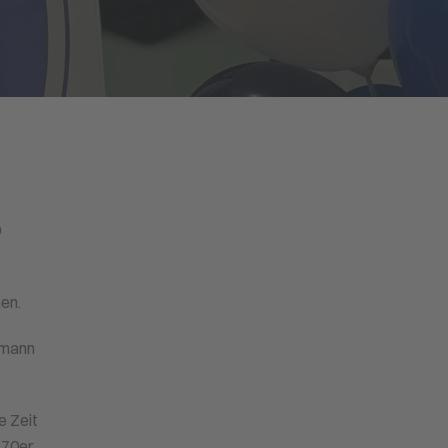
0
en.
rmann
e Zeit
 70er