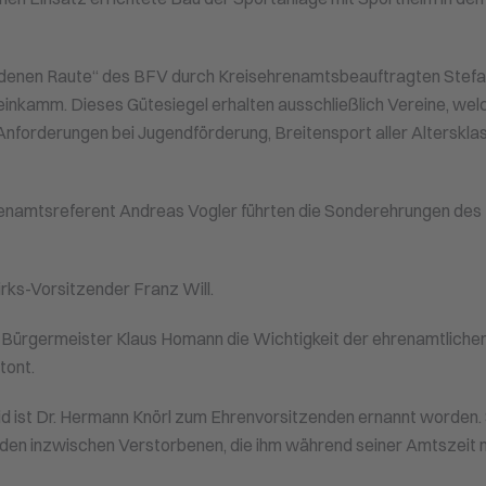
oldenen Raute“ des BFV durch Kreisehrenamtsbeauftragten Stef
kamm. Dieses Gütesiegel erhalten ausschließlich Vereine, wel
Anforderungen bei Jugendförderung, Breitensport aller Alterskla
namtsreferent Andreas Vogler führten die Sonderehrungen de
rks-Vorsitzender Franz Will.
. Bürgermeister Klaus Homann die Wichtigkeit der ehrenamtliche
tont.
id ist Dr. Hermann Knörl zum Ehrenvorsitzenden ernannt worden. 
h den inzwischen Verstorbenen, die ihm während seiner Amtszeit 