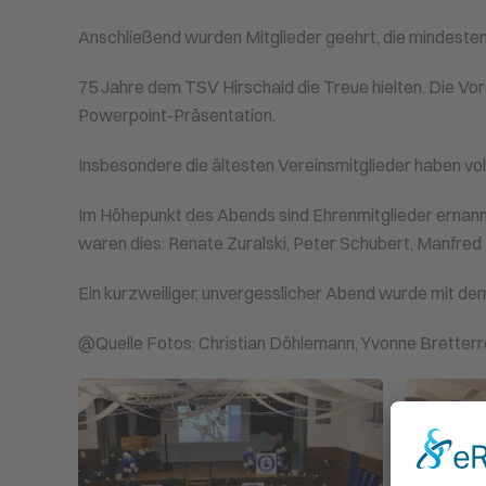
Anschließend wurden Mitglieder geehrt, die mindestens
75 Jahre dem TSV Hirschaid die Treue hielten. Die Vorst
Powerpoint-Präsentation.
Insbesondere die ältesten Vereinsmitglieder haben v
Im Höhepunkt des Abends sind Ehrenmitglieder ernan
waren dies: Renate Zuralski, Peter Schubert, Manfred
Ein kurzweiliger, unvergesslicher Abend wurde mit de
@Quelle Fotos: Christian Döhlemann, Yvonne Bretterr