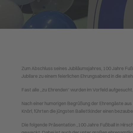
Zum Abschluss seines Jubiläumsjahres, 100 Jahre Fuß
Jubilare zu einem feierlichen Ehrungsabend in die alte
Fast alle „zu Ehrenden“ wurden im Vorfeld aufgesucht
Nach einer humorigen Begrüßung der Ehrengäste aus 
Knörl, führten die jüngsten Ballettkinder einen bezaub
Die folgende Präsentation „100 Jahre Fußball in Hirsch
geweckt. Dabei ist auch der unter großen ehrenamtlic