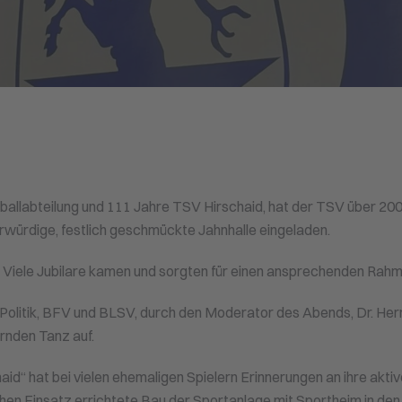
ballabteilung und 111 Jahre TSV Hirschaid, hat der TSV über 20
hrwürdige, festlich geschmückte Jahnhalle eingeladen.
. Viele Jubilare kamen und sorgten für einen ansprechenden Rahm
Politik, BFV und BLSV, durch den Moderator des Abends, Dr. He
ernden Tanz auf.
aid“ hat bei vielen ehemaligen Spielern Erinnerungen an ihre aktiv
hen Einsatz errichtete Bau der Sportanlage mit Sportheim in den