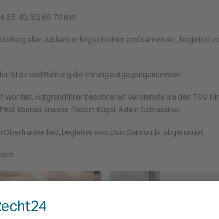
 25, 40, 50, 60, 70 und
ellung aller Jubilare erfolgte in einer amüsanten Art, begleitet v
oller Stolz und Rührung die Ehrung entgegengenommen.
nt worden. Aufgrund ihrer besonderen Verdienste um den TSV Hi
 Pfeil, Konrad Kramer, Robert Kügel, Adam Schraudner.
m Oberfrankenlied, begleitet vom Duo Diamonds, abgerundet.
eich