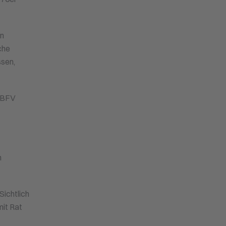
an
che
ssen,
s BFV
n
Sichtlich
mit Rat