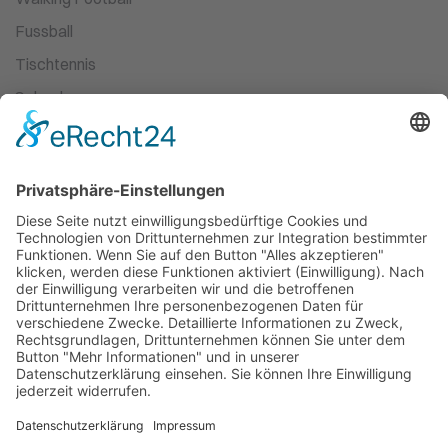
Fussball
Tischtennis
Schach
Ski-Wandern
Turnen
Kampfsport
Leichtathletik
Ballett
Schwimmen
Racketsport
Dart
Basketball