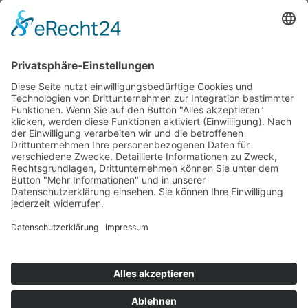
Schach
Ski-Wandern
Turnen
Kampfsport
Leichtathletik
Ballett
Schwimmen
Racketsport
Dart
Basketball
© 2024 by TSV Hirschaid | Alle Rechte vorbehalten |
Umsetzung:
Die Vindicators