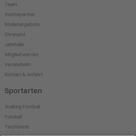
Team
Werbepartner
Stellenangebote
Ehrenamt
Jahnhalle
Mitglied werden
Vereinsheim
Kontakt & Anfahrt
Sportarten
Walking Football
Fussball
Tischtennis