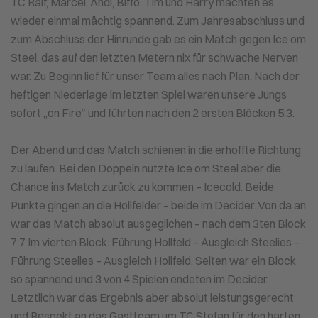
TC Ralf, Marcel, Andi, Biffo, Tim und Harry machten es
wieder einmal mächtig spannend. Zum Jahresabschluss und
zum Abschluss der Hinrunde gab es ein Match gegen Ice om
Steel, das auf den letzten Metern nix für schwache Nerven
war. Zu Beginn lief für unser Team alles nach Plan. Nach der
heftigen Niederlage im letzten Spiel waren unsere Jungs
sofort „on Fire“ und führten nach den 2 ersten Blöcken 5:3.
Der Abend und das Match schienen in die erhoffte Richtung
zu laufen. Bei den Doppeln nutzte Ice om Steel aber die
Chance ins Match zurück zu kommen – Icecold. Beide
Punkte gingen an die Hollfelder – beide im Decider. Von da an
war das Match absolut ausgeglichen – nach dem 3ten Block
7:7 Im vierten Block: Führung Hollfeld – Ausgleich Steelies –
Führung Steelies – Ausgleich Hollfeld. Selten war ein Block
so spannend und 3 von 4 Spielen endeten im Decider.
Letztlich war das Ergebnis aber absolut leistungsgerecht
und Respekt an das Gastteam um TC Stefan für den harten,